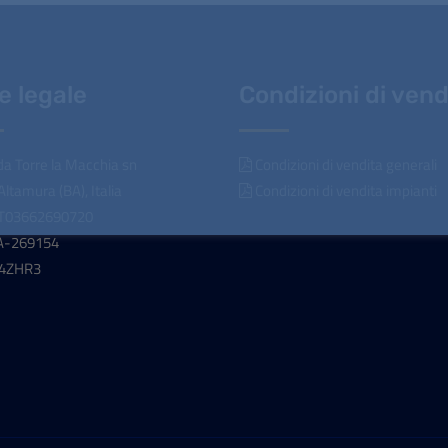
e legale
Condizioni di vend
a Torre la Macchia sn
Condizioni di vendita generali
ltamura (BA), Italia
Condizioni di vendita impianti
 IT03662690720
A-269154
04ZHR3