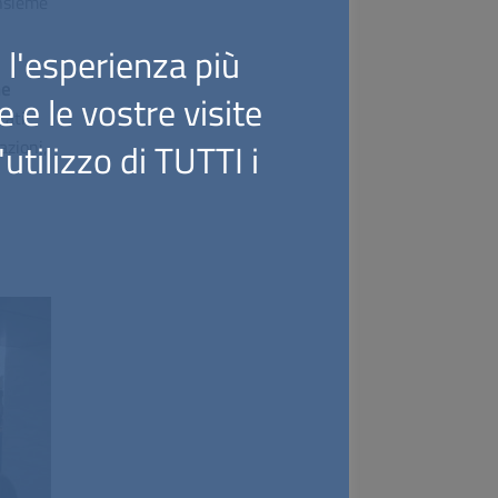
Insieme
i l'esperienza più
ne
 e le vostre visite
tati:
azioni,
utilizzo di TUTTI i