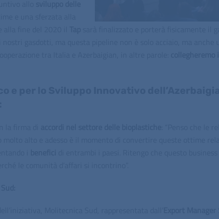
untivo allo
sviluppo delle
time e una sferzata alla
alla fine del 2020 il
Tap
sarà finalizzato e porterà fisicamente il g
i nostri gasdotti, ma questa pipeline non è solo acciaio, ma anche 
 cooperazione tra Italia e Azerbaigian, in altre parole:
collegheremo i
o e per lo Sviluppo Innovativo dell’Azerbaigi
:
n la firma di
accordi nel settore delle bioplastiche
: “Penso che le re
llo molto alto e adesso è il momento di convertire queste ottime rel
entando i
benefici
di entrambi i paesi. Ritengo che questo busines
rché le comunità d’affari si incontrino”.
 Sud:
ell’iniziativa, Molitecnica Sud, rappresentata dall’
Export Manager