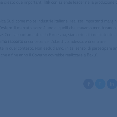
ha creato due importanti
link
con aziende leader nella produzione d
ica Sud, come molte industrie italiane, realizza importanti margini
l’estero
. Il mercato azero è uno di quelli che stavamo
monitorando
. Con l’appuntamento alla Farnesina, siamo riusciti nell’intento d
rimo
rapporto
di conoscenze. L’obiettivo, adesso, è di entrare
e in quel contesto. Non escludiamo, in tal senso, di partecipare a
che a fine anno il Governo dovrebbe realizzare
a Baku
“.