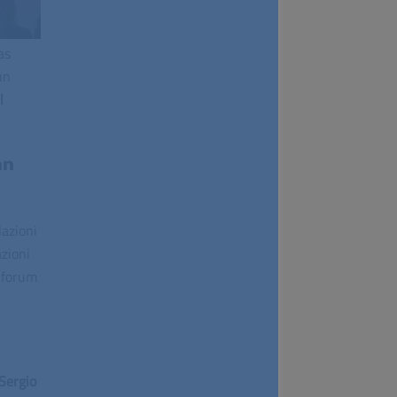
as
un
l
an
lazioni
azioni
s forum
Sergio