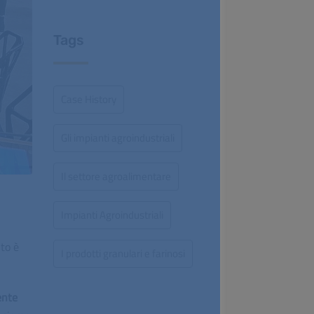
Tags
Case History
Gli impianti agroindustriali
Il settore agroalimentare
Impianti Agroindustriali
nto è
I prodotti granulari e farinosi
ente