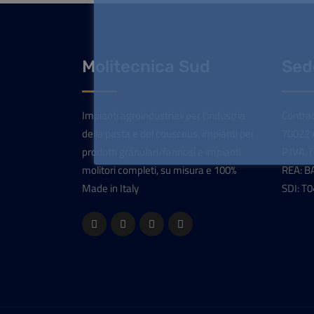
Molitecnica Sud
Sed
Impianti agroindustriali per l'industria
Contrad
della pasta e del couscous, impianti per
70022 A
prodotti granulari/farinosi e impianti
P.IVA:
molitori completi, su misura e 100%
REA: B
Made in Italy
SDI: T