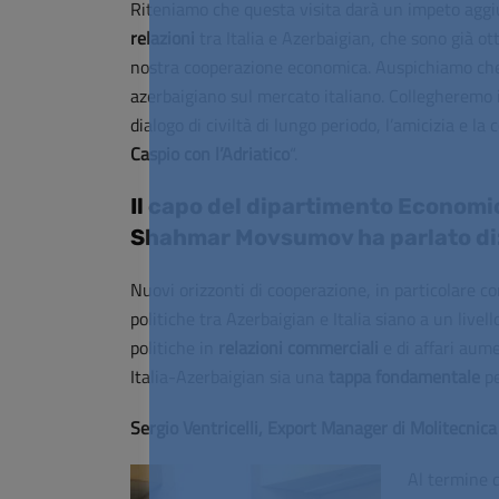
Riteniamo che questa visita darà un impeto aggi
relazioni
tra Italia e Azerbaigian, che sono già ot
nostra cooperazione economica. Auspichiamo che 
azerbaigiano sul mercato italiano. Collegheremo 
dialogo di civiltà di lungo periodo, l’amicizia e la
Caspio con l’Adriatico
“.
Il capo del dipartimento Economic
Shahmar Movsumov ha parlato di
Nuovi orizzonti di cooperazione, in particolare co
politiche tra Azerbaigian e Italia siano a un live
politiche in
relazioni
commerciali
e di affari aum
Italia-Azerbaigian sia una
tappa
fondamentale
pe
Sergio Ventricelli, Export Manager di Molitecnica
Al termine d