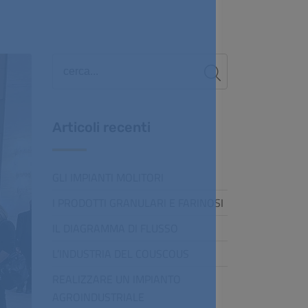
Articoli recenti
GLI IMPIANTI MOLITORI
I PRODOTTI GRANULARI E FARINOSI
IL DIAGRAMMA DI FLUSSO
L’INDUSTRIA DEL COUSCOUS
REALIZZARE UN IMPIANTO
AGROINDUSTRIALE