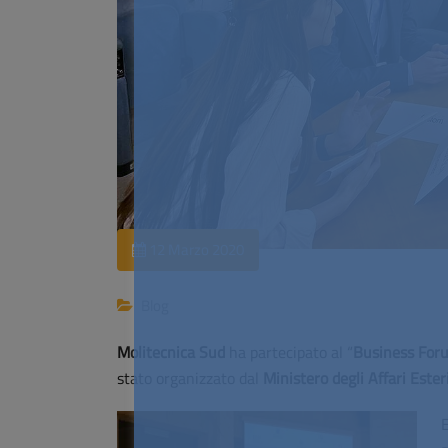
12 Marzo 2020
Blog
Molitecnica Sud
ha partecipato al “
Business Foru
stato organizzato dal
Ministero degli Affari Este
E