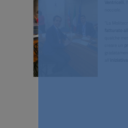
Ventricelli
, 
nocciole.
“La Molitecn
fatturato
al
qualche mese
creare un
p
gradatament
all’
iniziativa