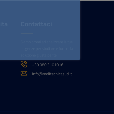
ita
Contattaci
Siamo pronti ad analizzare le tue
esigenze per studiare e fornire la
soluzione giusta per te
+39.080.3101016
info@molitecnicasud.it