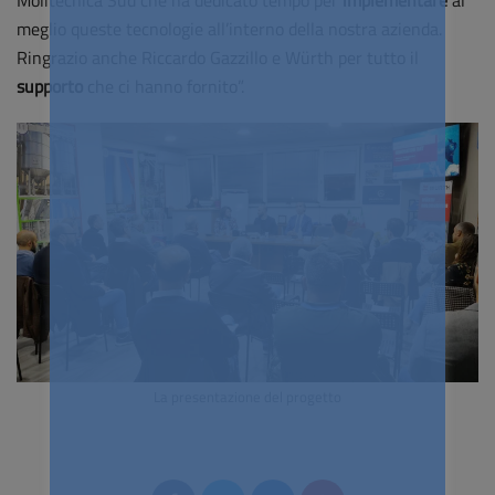
Molitecnica Sud che ha dedicato tempo per
implementare
al
meglio queste tecnologie all’interno della nostra azienda.
Ringrazio anche Riccardo Gazzillo e Würth per tutto il
supporto
che ci hanno fornito”.
La presentazione del progetto