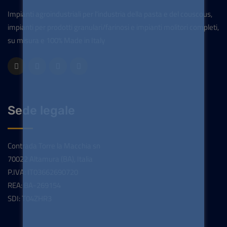
Impianti agroindustriali per l'industria della pasta e del couscous,
impianti per prodotti granulari/farinosi e impianti molitori completi,
su misura e 100% Made in Italy
Sede legale
Contrada Torre la Macchia sn
70022 Altamura (BA), Italia
P.IVA: IT03662690720
REA: BA-269154
SDI: T04ZHR3