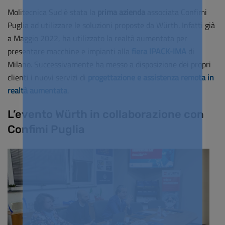
Molitecnica Sud è stata la
prima azienda
associata Confimi
Puglia ad utilizzare le soluzioni proposte da Würth. Infatti già
a Maggio 2022, ha utilizzato la realtà aumentata per
presentare macchine e impianti alla
fiera IPACK-IMA
di
Milano. Successivamente ha messo a disposizione dei propri
clienti i nuovi servizi di
progettazione e assistenza remota in
realtà aumentata
.
L’evento Würth in collaborazione con
Confimi Puglia