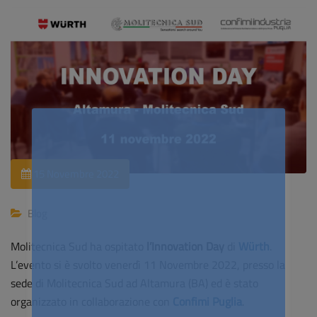
15 Novembre 2022
Blog
Molitecnica Sud ha ospitato
l’Innovation Day
di
Würth
.
L’evento si è svolto venerdì 11 Novembre 2022, presso la
sede di Molitecnica Sud ad Altamura (BA) ed è stato
organizzato in collaborazione con
Confimi Puglia
.