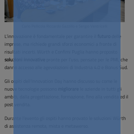
Carlo Pellicola Riccardo Gazzillo e Sergio Ventricelli
L’innovazione è fondamentale per garantire il
futuro
delle
imprese, ma richiede grandi sforzi economici a fronte di
risultati incerti. Würth e Confimi Puglia hanno proposto
soluzioni innovative
pronte per l’uso, pensate per le PMI, che
danno accesso alle agevolazioni di Industria 4.0 e Bonus Sud.
Gli ospiti dell’Innovation Day hanno discusso su come le
nuove tecnologie possono
migliorare
le aziende in tutti gli
ambiti, dalla progettazione, formazione, fino alla vendita ed il
post vendita.
Durante l’evento gli ospiti hanno provato le soluzioni Würth
di assistenza remota, mista e metawerso.