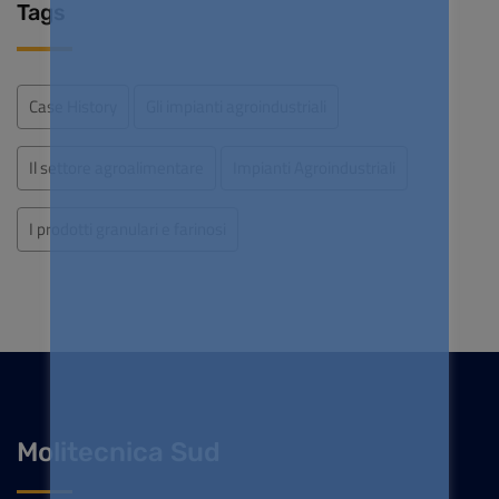
Tags
Case History
Gli impianti agroindustriali
Il settore agroalimentare
Impianti Agroindustriali
I prodotti granulari e farinosi
Molitecnica Sud