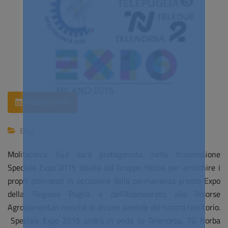
1 Giugno 2015
Blog
Molitecnica Sud sarà protagonista nella trasmissione
Speciale Expo 2015 ideata dal Gruppo Norba per arricchire i
propri palinsesti in occasione della permanenza presso Expo
della Regione Puglia e dell’Assessorato alle Risorse
Agroalimentari nonché di alcune aziende del nostro territorio.
Speciale Expo 2015 andrà in onda su Telenorba, TG Norba