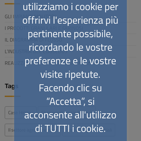
utilizziamo i cookie per
offrirvi l'esperienza più
GLI IMPIANTI MOLITORI
I PRODOTTI GRANULARI E FARINOSI
pertinente possibile,
IL DIAGRAMMA DI FLUSSO
ricordando le vostre
L’INDUSTRIA DEL COUSCOUS
preferenze e le vostre
REALIZZARE UN IMPIANTO AGROINDUSTRIALE
visite ripetute.
Facendo clic su
Tags
“Accetta”, si
acconsente all'utilizzo
Case History
Gli impianti agroindustriali
di TUTTI i cookie.
Il settore agroalimentare
Impianti Agroindustriali