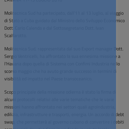
Molitecnica Sud ha partecipato, dall’11 al 13 luglio, al viaggio
di Stato a Cuba guidato dal Ministro dello Sviluppo Economico
Dott. Carlo Calenda e dal Sottosegretario Dott. Ivan
Scalfarotto.
Molitecnica Sud, rappresentata dal suo Export manager Dott.
Sergio Ventricelli, ha affrontato la sua ennesima missione a
l’Havana dopo quella di Sistema con Confimi Industria nello
scorso maggio che ha avuto grande successo in termini di
visibilità ed impatto nel Paese transoceanico.
Scopo principale della missione odierna è stato la firma di
alcuni protocolli relativi alle varie tematiche che le varie
missioni hanno affrontato nei settori quali agroindustria,
edilizia, infrastrutture e trasporti, energia. Un accordo di debt
swap, che permetterà al governo cubano di convertire i debiti