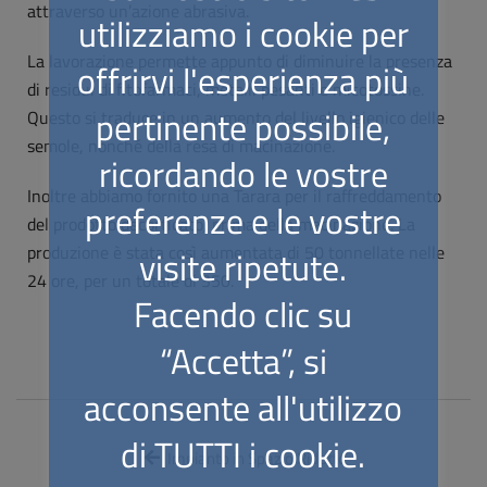
attraverso un’azione abrasiva.
utilizziamo i cookie per
La lavorazione permette appunto di diminuire la presenza
offrirvi l'esperienza più
di residui di fitofarmaci, metalli pesanti e micotossine.
pertinente possibile,
Questo si traduce in un aumento del livello igienico delle
semole, nonché della resa di macinazione.
ricordando le vostre
Inoltre abbiamo fornito una Tarara per il raffreddamento
preferenze e le vostre
del prodotto decorticato, prima della macinazione. La
produzione è stata così aumentata di 50 tonnellate nelle
visite ripetute.
24 ore, per un totale di 350.
Facendo clic su
“Accetta”, si
acconsente all'utilizzo
di TUTTI i cookie.
Impianto in Spazio Ridotto