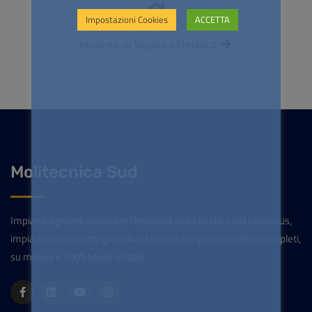
Impostazioni Cookies
ACCETTA
Impianto su Soppalco Metallico
Molitecnica Sud
Impianti agroindustriali per l'industria della pasta e del couscous,
impianti per prodotti granulari/farinosi e impianti molitori completi,
su misura e 100% Made in Italy