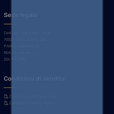
Sede legale
Contrada Torre la Macchia sn
70022 Altamura (BA), Italia
P.IVA: IT03662690720
REA: BA-269154
SDI: T04ZHR3
Condizioni di vendita
Condizioni di vendita generali
Condizioni di vendita impianti