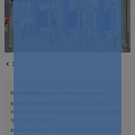
Nome Progetto:
Aumento Produzione e Igiene
Richiesta del Cliente:
Aumentare la produzione
dell’impianto molitorio esistente e migliorare l’aspetto
igienico delle semole.
Analisi Preventiva:
L’impianto molitorio esistente dalla