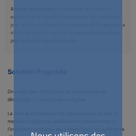
Analyse Prévisionelle:
L’installation de minoterie
existante de la capacité productive de 300 tonnes par
jour, suite aux analyses fonctionnelles et d’ingénierie, a
mis en évidence le manque de machines particulières
pour le décorticage des céréales.
Solution Proposée
On a opté pour l’intégration de deux sections de
décorticage à l’usine située en Algérie.
La zone de conception a été impliquée pour étudier la
meilleure intégration possible entre nos machines et
l’installation existante. Nous avons fourni un système de
Nous utilisons des