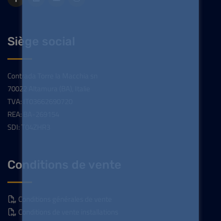
Siège social
Contrada Torre la Macchia sn
70022 Altamura (BA), Italie
TVA: IT03662690720
REA: BA-269154
SDI: T04ZHR3
Conditions de vente
Conditions générales de vente
Conditions de vente installations