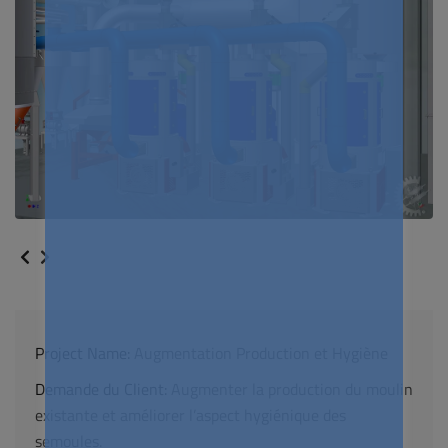
Project Name:
Augmentation Production et Hygiène
Demande du Client:
Augmenter la production du moulin
existante et améliorer l’aspect hygiénique des
semoules.