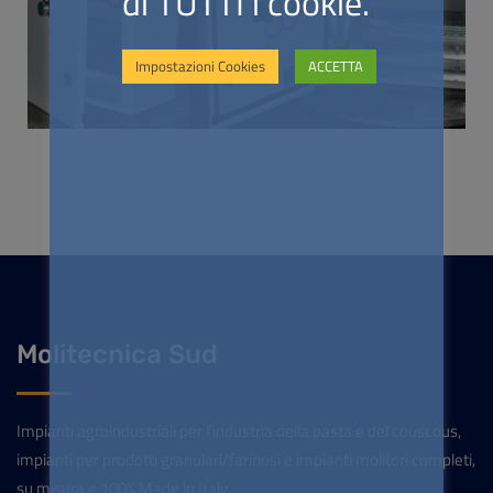
di TUTTI i cookie.
Impostazioni Cookies
ACCETTA
Molitecnica Sud
Impianti agroindustriali per l'industria della pasta e del couscous,
impianti per prodotti granulari/farinosi e impianti molitori completi,
su misura e 100% Made in Italy