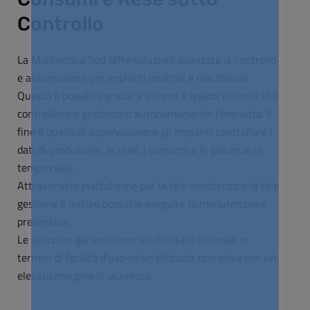
Controllo
La Molitecnica Sud offre soluzioni avanzate di controllo
e automazione per impianti molitori e macchinari.
Questo è possibile grazie a sistemi e quadri elettrici che
controllano e gestiscono autonomamente l’impianto. Il
fine è quello di supervisionare gli impianti controllare i
dati di produzione, le rese, i consumi e le giacenze in
tempo reale.
Attraverso le piattaforme per la tele assistenza e la tele
gestione è inoltre possibile eseguire la manutenzione
preventiva.
Le soluzioni garantiscono un risultato ottimale in
termini di facilità d’uso ed un’efficacia operativa con un
elevato margine di sicurezza.