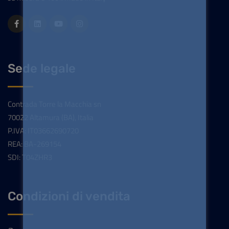
Sede legale
Contrada Torre la Macchia sn
70022 Altamura (BA), Italia
P.IVA: IT03662690720
REA: BA-269154
SDI: T04ZHR3
Condizioni di vendita