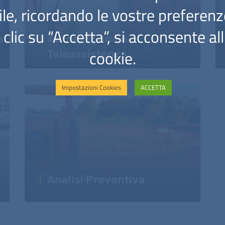
le, ricordando le vostre preferenze
clic su “Accetta”, si acconsente all'
a
Automazione e
cookie.
Teleassistenza
Impostazioni Cookies
ACCETTA
Analisi Preventiva