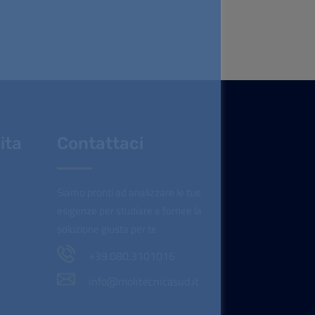
ita
Contattaci
Siamo pronti ad analizzare le tue
esigenze per studiare e fornire la
soluzione giusta per te
+39.080.3101016
info@molitecnicasud.it