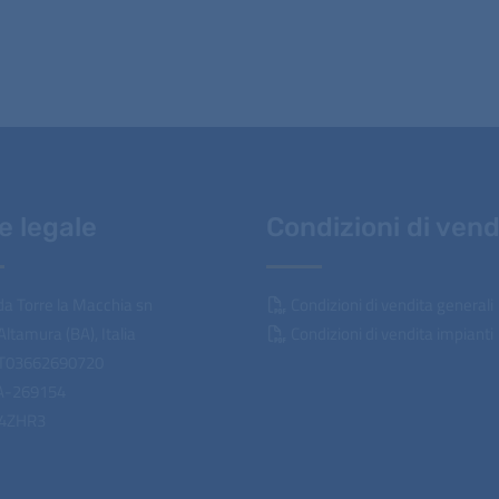
e legale
Condizioni di vend
a Torre la Macchia sn
Condizioni di vendita generali
ltamura (BA), Italia
Condizioni di vendita impianti
 IT03662690720
A-269154
04ZHR3