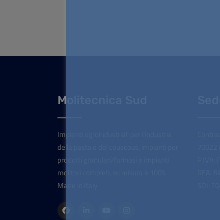
Molitecnica Sud
Sed
Impianti agroindustriali per l'industria
Contrad
della pasta e del couscous, impianti per
70022 A
prodotti granulari/farinosi e impianti
P.IVA:
molitori completi, su misura e 100%
REA: B
Made in Italy
SDI: T