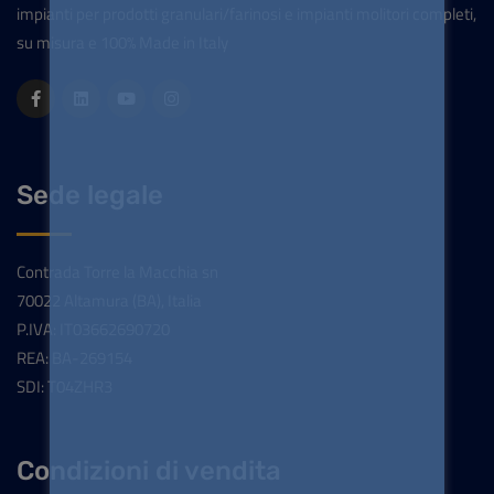
impianti per prodotti granulari/farinosi e impianti molitori completi,
su misura e 100% Made in Italy
Sede legale
Contrada Torre la Macchia sn
70022 Altamura (BA), Italia
P.IVA: IT03662690720
REA: BA-269154
SDI: T04ZHR3
Condizioni di vendita