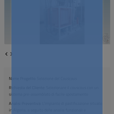
Nome Progetto:
Selezione del Couscous
Richiesta del Cliente:
Selezionare il couscous con un
sistema pre-assemblato di facile spostamento
Analisi Preventiva:
L’impianto di pastificazione situato
in Algeria, a seguito delle analisi funzionali e