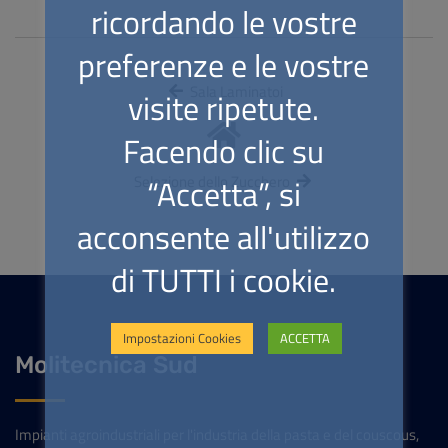
ricordando le vostre
preferenze e le vostre
Sala Laminatoi
visite ripetute.
Facendo clic su
“Accetta”, si
Selezione dello Zucchero
acconsente all'utilizzo
di TUTTI i cookie.
Impostazioni Cookies
ACCETTA
Molitecnica Sud
Impianti agroindustriali per l'industria della pasta e del couscous,