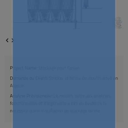
Project Name:
Stockage pour Farine
Demande du Client:
Stocker la farine de moulin situé en
Algérie
Analyse Prévisionelle:
Le moulin, suite aux analyses
fonctionnelles et d’ingénierie a mis en évidence la
nécessité d’une installation de stockage farine