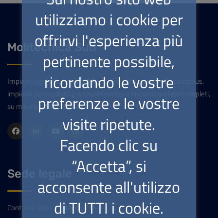
utilizziamo i cookie per
offrirvi l'esperienza più
Molitecnica Sud
pertinente possibile,
ricordando le vostre
Impianti agroindustriali per l'industria della pasta e del couscous,
impianti per prodotti granulari/farinosi e impianti molitori completi,
preferenze e le vostre
su misura e 100% Made in Italy
visite ripetute.
Facendo clic su
“Accetta”, si
Sede legale
acconsente all'utilizzo
di TUTTI i cookie.
Contrada Torre la Macchia sn