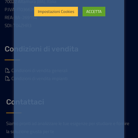
70022 Altamura (BA), Italia
P.IVA: IT03662690720
Impostazioni Cookies
ACCETTA
REA: BA-269154
SDI: T04ZHR3
Condizioni di vendita
Condizioni di vendita generali
Condizioni di vendita impianti
Contattaci
Siamo pronti ad analizzare le tue esigenze per studiare e fornire
la soluzione giusta per te