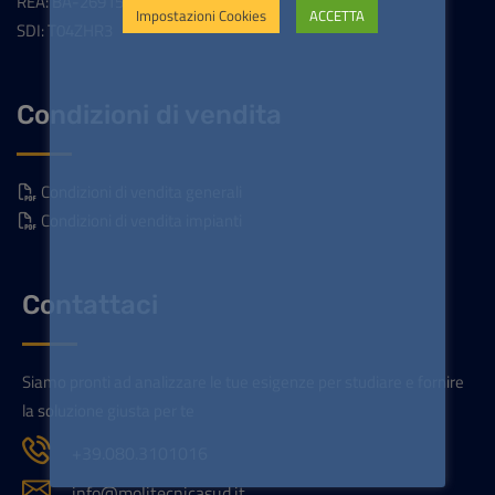
REA: BA-269154
Impostazioni Cookies
ACCETTA
SDI: T04ZHR3
Condizioni di vendita
Condizioni di vendita generali
Condizioni di vendita impianti
Contattaci
Siamo pronti ad analizzare le tue esigenze per studiare e fornire
la soluzione giusta per te
+39.080.3101016
info@molitecnicasud.it