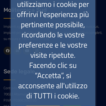
utilizziamo i cookie per
Molitecnica Sud
offrirvi l'esperienza più
pertinente possibile,
Impianti agroindustriali per l'industria della pasta e del couscous,
ricordando le vostre
impianti per prodotti granulari/farinosi e impianti molitori completi,
su misura e 100% Made in Italy
preferenze e le vostre
visite ripetute.
Facendo clic su
Sede legale
“Accetta”, si
acconsente all'utilizzo
Contrada Torre la Macchia sn
di TUTTI i cookie.
70022 Altamura (BA), Italia
P.IVA: IT03662690720