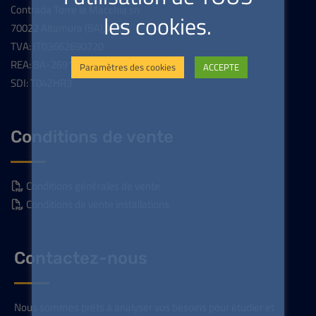
Contrada Torre la Macchia sn
les cookies.
70022 Altamura (BA), Italie
TVA: IT03662690720
REA: BA-269154
Paramètres des cookies
ACCEPTE
SDI: T04ZHR3
Conditions de vente
Conditions générales de vente
Conditions de vente installations
Contactez-nous
Nous sommes prêts à analyser vos besoins pour étudier et