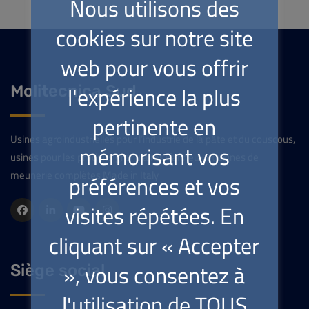
Nous utilisons des
cookies sur notre site
web pour vous offrir
l'expérience la plus
Molitecnica Sud
pertinente en
Usines agroindustrielles pour l’industrie de la pâte et du couscous,
mémorisant vos
usines pour les produits granulaires/farineux et usines de
meunerie complètes Made in Italy
préférences et vos
visites répétées. En
cliquant sur « Accepter
», vous consentez à
Siège social
l'utilisation de TOUS