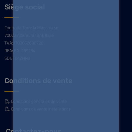
Siège social
Contrada Torre la Macchia sn
70022 Altamura (BA), Italie
TVA: IT03662690720
REA: BA-269154
SDI: T04ZHR3
Conditions de vente
Conditions générales de vente
Conditions de vente installations
Contactez-nous