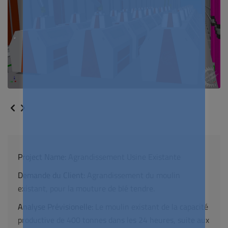
Project Name:
Agrandissement Usine Existante
Demande du Client:
Agrandissement du moulin
existant, pour la mouture de blé tendre.
Analyse Prévisionelle:
Le moulin existant de la capacité
productive de 400 tonnes dans les 24 heures, suite aux