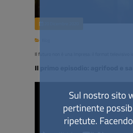
20 Dicembre 2020
Blog
Il futuro non è una Impresa: il format televisivo 
Il primo episodio: agrifood e 
Sul nostro sito w
pertinente possibi
ripetute. Facendo 