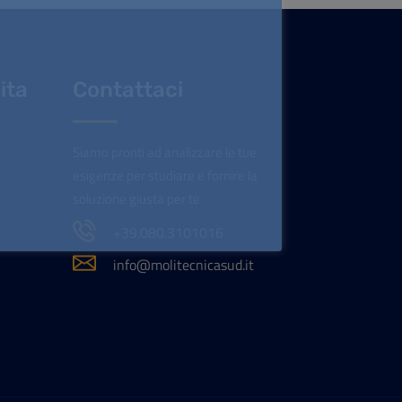
ita
Contattaci
Siamo pronti ad analizzare le tue
esigenze per studiare e fornire la
soluzione giusta per te
+39.080.3101016
info@molitecnicasud.it