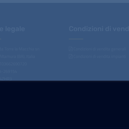
e legale
Condizioni di vend
a Torre la Macchia sn
Condizioni di vendita generali
ltamura (BA), Italia
Condizioni di vendita impianti
 IT03662690720
A-269154
04ZHR3