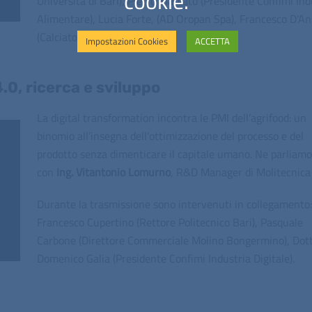
cookie.
Università di Bari), Pietro Marcato (Presidente Confimi Ind
Alimentare), Lucia Forte, (AD Oropan Spa), Francesco D’An
(Calciatore).
Impostazioni Cookies
ACCETTA
4.0, ricerca e sviluppo
La digital transformation incontra le PMI dell’agrifood: un
binomio all’insegna dell’ottimizzazione del processo e del
prodotto senza dimenticare il capitale umano. Ne parliamo
con
Ing. Vitantonio Lomurno
, R&D Manager di Molitecnica
Durante la trasmissione sono intervenuti in collegamento:
Francesco Cupertino (Rettore Politecnico Bari), Pasquale
Carbone (Direttore Commerciale Molino Bongermino), Dott
Domenico Galia (Presidente Confimi Industria Digitale).