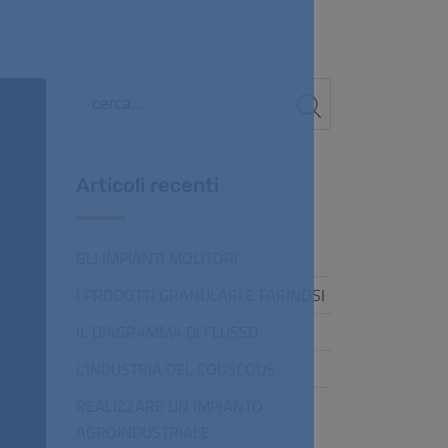
Articoli recenti
GLI IMPIANTI MOLITORI
I PRODOTTI GRANULARI E FARINOSI
IL DIAGRAMMA DI FLUSSO
L’INDUSTRIA DEL COUSCOUS
REALIZZARE UN IMPIANTO
AGROINDUSTRIALE