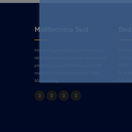
Molitecnica Sud
Sed
Impianti agroindustriali per l'industria
Contrad
della pasta e del couscous, impianti per
70022 A
prodotti granulari/farinosi e impianti
P.IVA:
molitori completi, su misura e 100%
REA: B
Made in Italy
SDI: T