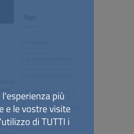
Tags
Case History
Gli impianti agroindustriali
Il settore agroalimentare
anto le
rliamo
Impianti Agroindustriali
i l'esperienza più
ario di
 e le vostre visite
I prodotti granulari e farinosi
utilizzo di TUTTI i
a